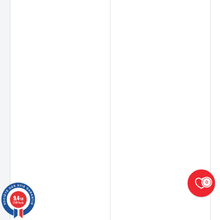
0
9.4
/10
23874 avis