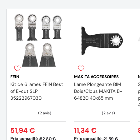
FEIN
MAKITA ACCESSOIRES
Kit de 6 lames FEIN Best
Lame Plongeante BIM
of E-cut SLP
Bois/Clous MAKITA B-
p
35222967030
64820 40x65 mm
51,94 €
11,34 €
Prix conseillé :
Prix conseillé :
82,80 €
21,59 €