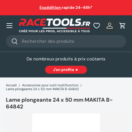
auf
Expédition
rapide 24-48h*
Aller au contenu
Nos produits
Se connec
Pani
Recherche
Rechercher
De nombreux produits à prix coûtants
J'en profite ►
Accueil
Accessoires pour outil multifonction
Lame plongeante 24 x 50 mm MAKITA B-64842
Lame plongeante 24 x 50 mm MAKITA B-
64842