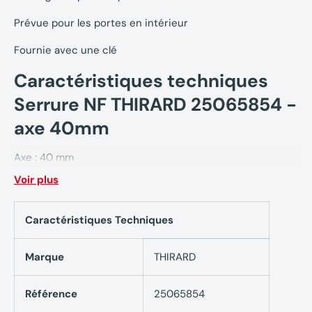
Prévue pour les portes en intérieur
Fournie avec une clé
Caractéristiques techniques
Serrure NF THIRARD 25065854 -
axe 40mm
Axe : 40 mm
Voir plus
Bout : rond en acier
Entraxe : 70 mm
Caractéristiques Techniques
Pene : acier galvanisé
Marque
THIRARD
Finition : Coffre galvanisé, têtière epoxy noir granité
Référence
25065854