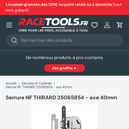
Livraison gratuite dès 150€ en point relais ou à domicile
(sauf
hors gabarit)
Aller au contenu
Nos produits
Se connec
Pani
Recherche
Rechercher
De nombreux produits à prix coûtants
J'en profite ►
Accueil
Serrures et Cadenas
Serrure NF THIRARD 25065854 - axe 40mm
Serrure NF THIRARD 25065854 - axe 40mm