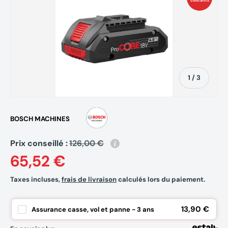
coûtants
de
1
/
3
BOSCH MACHINES
Prix conseillé :
126,00 €
65,52 €
Taxes incluses,
frais de livraison
calculés lors du paiement.
13,90 €
Assurance casse, vol et panne - 3 ans