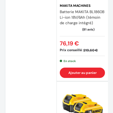
MAKITA MACHINES
Batterie MAKITA BL1860B
Li-ion 18V/6Ah (témoin
de charge intégré)
76,19 €
Prix conseillé :
219,60 €
(354 avis)
(213 a
En stock
Ajouter au panier