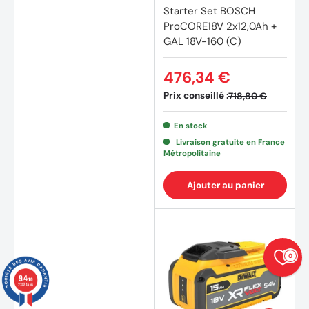
Starter Set BOSCH
ProCORE18V 2x12,0Ah +
GAL 18V-160 (C)
476,34 €
Prix conseillé :
718,80 €
En stock
Livraison gratuite en France
(3 avi
Métropolitaine
Ajouter au panier
0
9.4
/10
23874 avis