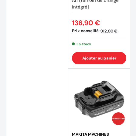
Ah (témoin de charge
intégré)
136,90 €
Prix conseillé :
312,00 €
(34 av
En stock
Ajouter au panier
Prix coûtants
MAKITA MACHINES