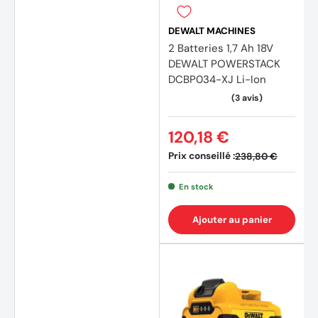
DEWALT MACHINES
2 Batteries 1,7 Ah 18V
(14 av
DEWALT POWERSTACK
DCBP034-XJ Li-Ion
120,18 €
Prix conseillé :
238,80 €
En stock
Ajouter au panier