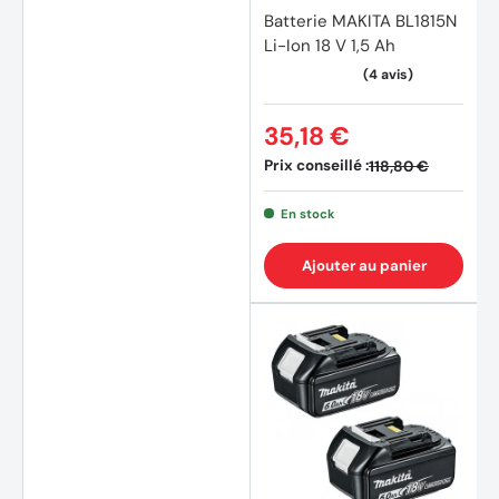
Batterie MAKITA BL1815N
Li-Ion 18 V 1,5 Ah
35,18 €
Prix conseillé :
118,80 €
En stock
Ajouter au panier
(11 avi