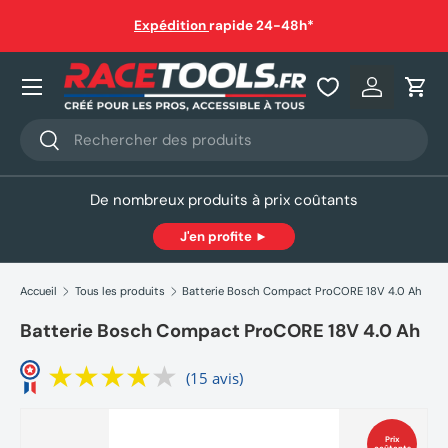
auf
Expédition
rapide 24-48h*
Aller au contenu
Nos produits
Se connec
Pani
Recherche
Rechercher
De nombreux produits à prix coûtants
J'en profite ►
Accueil
Tous les produits
Batterie Bosch Compact ProCORE 18V 4.0 Ah
Batterie Bosch Compact ProCORE 18V 4.0 Ah
(15 avis)
Prix