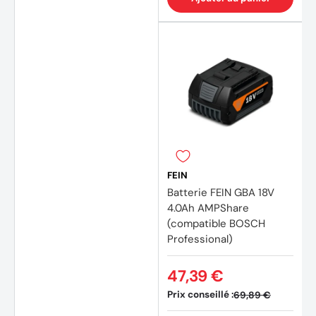
(1 avis
FEIN
Batterie FEIN GBA 18V
4.0Ah AMPShare
(compatible BOSCH
Professional)
47,39 €
Prix conseillé :
69,89 €