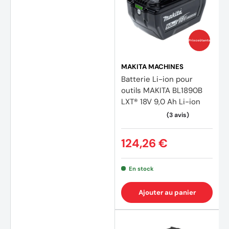
Prix coûtants
MAKITA MACHINES
Batterie Li-ion pour
outils MAKITA BL1890B
LXT® 18V 9,0 Ah Li-ion
124,26 €
En stock
Ajouter au panier
(20 av