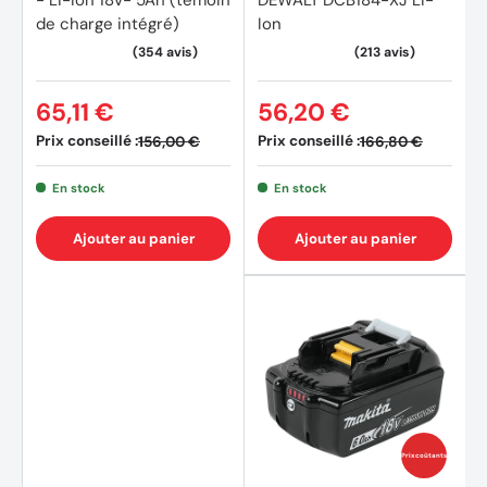
- Li-ion 18V- 5Ah (témoin
DEWALT DCB184-XJ Li-
de charge intégré)
Ion
65,11 €
56,20 €
Prix conseillé :
Prix conseillé :
156,00 €
166,80 €
En stock
En stock
Ajouter au panier
Ajouter au panier
Prix coûtants